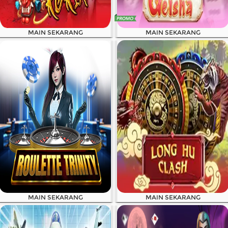
Promosi
Hubungi Kami
MAIN SEKARANG
MAIN SEKARANG
Live Chat
Pengaduan Customer
Pilih Bahasa:
MASUK
DAFTAR
&copy; Premium77 - Play The Best IDNSlot
Games Most Popular in Indonesia. Hak Cipta
Dilindungi.
MAIN SEKARANG
MAIN SEKARANG