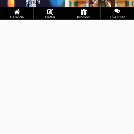
Beranda
Daftar
Promosi
Live Chat
MAIN SEKARANG
MAIN SEKARANG