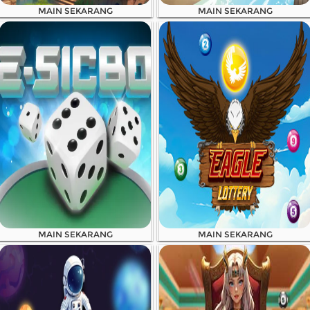
MAIN SEKARANG
MAIN SEKARANG
MAIN SEKARANG
MAIN SEKARANG