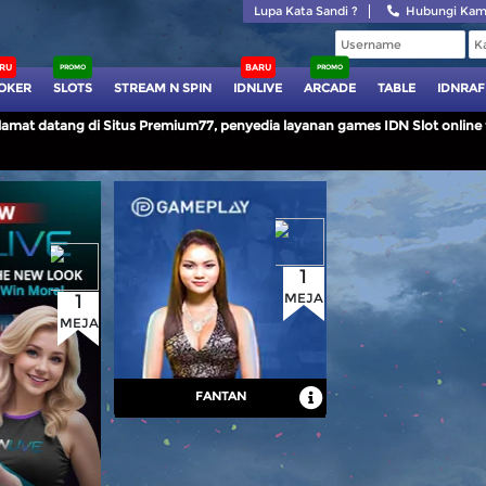
Lupa Kata Sandi ?
Hubungi Kam
RU
BARU
PROMO
PROMO
OKER
SLOTS
STREAM N SPIN
IDNLIVE
ARCADE
TABLE
IDNRAF
atang di Situs Premium77, penyedia layanan games IDN Slot online terbaik
Min
Max
Meja
Min
Max
1Rb
5Jt
Baccarat
5Rb
30Jt
1Rb
5Jt
Sicbo
500
250Rb
1Rb
5Jt
Roulette
1Rb
300Rb
1Rb
5Jt
Dragon Tiger
5Rb
1,9Jt
1
1Rb
5Jt
Special Games
500
1,9Jt
1
MEJA
MEJA
DAFTAR
MASUK
KEMBALI
FANTAN
FANTAN