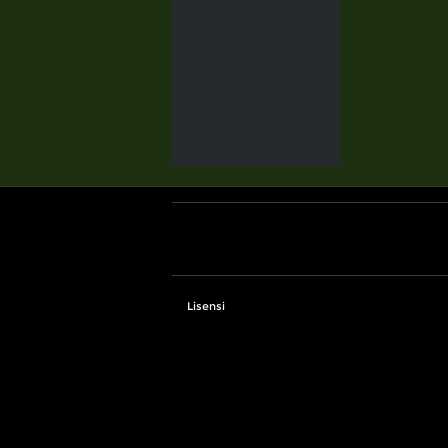
Lisensi