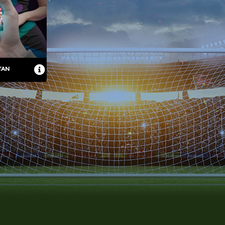
MASUK
BALI
TAN
TAN