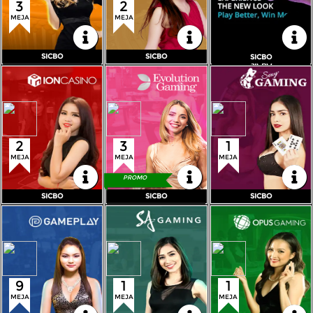
3
2
Promosi
DAFTAR
MASUK
DAFTAR
MASUK
DAFTAR
MASUK
MEJA
MEJA
Blackjack
10Rb
50Jt
Dragon Tiger
10Rb
10Jt
Hubungi Kami
KEMBALI
KEMBALI
KEMBALI
Wheel
1Rb
1Jt
Special Games
1Rb
2Jt
SICBO
SICBO
Live Chat
SICBO
SICBO
SICBO
Dragon Tiger
5Rb
5Jt
SICBO
Meja
Min
Max
Meja
Min
Max
Meja
Min
Max
Pengaduan Customer
Baccarat
5Rb
30Jt
Roulette
1Rb
20Jt
Baccarat
10Rb
30Jt
Pilih Bahasa:
Roulette
1Rb
125Jt
Baccarat
2Rb
10Jt
Dragon Tiger
10Rb
30Jt
Sicbo
1Rb
125Jt
Sicbo
2Rb
10Jt
Sicbo
10Rb
30Jt
2
3
1
DAFTAR
MASUK
DAFTAR
MASUK
DAFTAR
MASUK
MEJA
MEJA
MEJA
Dragon Tiger
5Rb
30Jt
Dragon Tiger
10Rb
10Jt
Roulette
10Rb
30Jt
MASUK
DAFTAR
KEMBALI
KEMBALI
KEMBALI
PROMO
Blackjack
10Rb
20Jt
SICBO
SICBO
SICBO
SICBO
SICBO
SICBO
Wheel
1Rb
10Jt
&copy; Premium77 - Play The Best IDNSlot
Games Most Popular in Indonesia. Hak Cipta
Meja
Min
Max
Meja
Min
Max
Meja
Min
Max
Dilindungi.
Baccarat
5Rb
30Jt
Baccarat
1Rb
30Jt
Baccarat
1Rb
20Jt
Sicbo
500
250Rb
Dragon Tiger
1Rb
30Jt
Roulette
1Rb
20Jt
Roulette
1Rb
300Rb
Roulette
1Rb
30Jt
Sicbo
1Rb
20Jt
9
1
1
DAFTAR
MASUK
DAFTAR
MASUK
DAFTAR
MASUK
MEJA
MEJA
MEJA
Dragon Tiger
5Rb
1,9Jt
Sicbo
1Rb
30Jt
Dragon Tiger
1Rb
20Jt